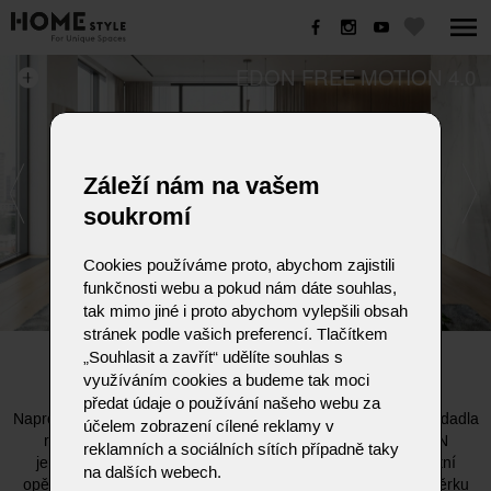
EDON FREE MOTION 4.0
Záleží nám na vašem
soukromí
Cookies používáme proto, abychom zajistili
funkčnosti webu a pokud nám dáte souhlas,
tak mimo jiné i proto abychom vylepšili obsah
stránek podle vašich preferencí. Tlačítkem
„Souhlasit a zavřít“ udělíte souhlas s
EDON FREE MOTION 4.0
využíváním cookies a budeme tak moci
předat údaje o používání našeho webu za
Naprostý unikát - z loketní opěrky jednoduše podnožka, ze sedadla
účelem zobrazení cílené reklamy v
relaxační lehátko. Multifunkčnost, inovace, evoluce. EDON
reklamních a sociálních sítích případně taky
je skutečným pohybovým umělcem. Vrcholem je však loketní
na dalších webech.
opěrka: jedním plynulým pohybem se otočí, aby vytvořila opěrku