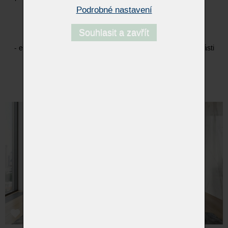
nohou, a promění pohovku v pohodlná křesla.
Podrobné nastavení
- manuální otáčení křesel o 320°
Souhlasit a zavřít
- elektrický boční pohyb křesel
- elektrické nastavení sklonu zad a područkové/podnožní části
- elektrické nastavení výšky opěrky hlavy
- volitelně media stanice, ozvučení a osvětlení
- mnoho typů nosných podest, provedení v látce i kůži