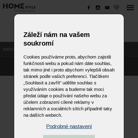
SIGNO
Záleží nám na vašem
soukromí
NAPOSLEDY NAVŠTÍVENÉ ODKAZY
Cookies používáme proto, abychom zajistili
funkčnosti webu a pokud nám dáte souhlas,
©
Homestyle.cz
2026
tak mimo jiné i proto abychom vylepšili obsah
Responzivní web od Artweby.cz
stránek podle vašich preferencí. Tlačítkem
„Souhlasit a zavřít“ udělíte souhlas s
využíváním cookies a budeme tak moci
předat údaje o používání našeho webu za
účelem zobrazení cílené reklamy v
reklamních a sociálních sítích případně taky
na dalších webech.
Podrobné nastavení