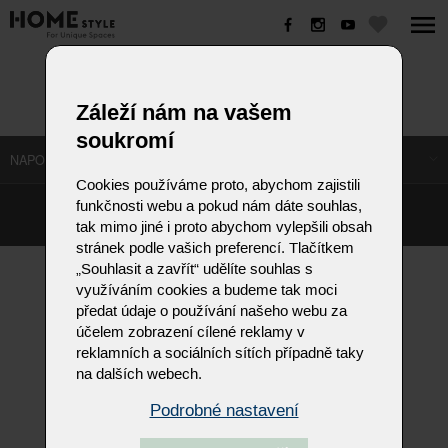
CALMO
Záleží nám na vašem
soukromí
NAPOSLEDY NAVŠTÍVENÉ ODKAZY
Cookies používáme proto, abychom zajistili
funkčnosti webu a pokud nám dáte souhlas,
©
Homestyle.cz
2026
tak mimo jiné i proto abychom vylepšili obsah
Responzivní web od Artweby.cz
stránek podle vašich preferencí. Tlačítkem
„Souhlasit a zavřít“ udělíte souhlas s
využíváním cookies a budeme tak moci
předat údaje o používání našeho webu za
účelem zobrazení cílené reklamy v
reklamních a sociálních sítích případně taky
na dalších webech.
Podrobné nastavení