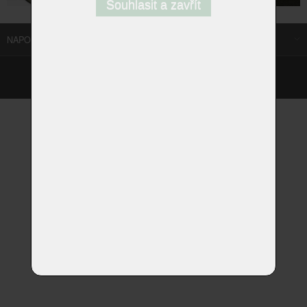
Souhlasit a zavřít
NAPOSLEDY NAVŠTÍVENÉ ODKAZY
©
Homestyle.cz
2026
Responzivní web od Artweby.cz