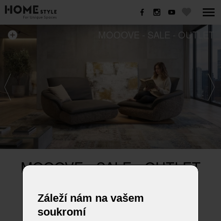
MOOOVE - SALE - OUTLET
MOOOVE - SALE - OUTLET
Sedací souprava MOOOVE
Záleží nám na vašem
Rozměr 242 x 153cm, (ve složeném stavu)
soukromí
kůže A India Schoko, látka Doodle 80, podesta ořech