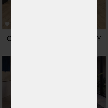
OUTLET SEDACÍ SOUPRAVY
dále také naleznete jako