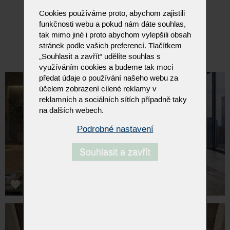
Cookies používáme proto, abychom zajistili
lehátko i křeslo otočné o 360°, posuvné, aretace pohybu
funkčnosti webu a pokud nám dáte souhlas,
křeslo vybavené houpací funkcí s možností aretace
tak mimo jiné i proto abychom vylepšili obsah
stránek podle vašich preferencí. Tlačítkem
Původní cena 259.800Kč ....
nyní 129.999Kč
„Souhlasit a zavřít“ udělíte souhlas s
využíváním cookies a budeme tak moci
předat údaje o používání našeho webu za
účelem zobrazení cílené reklamy v
reklamních a sociálních sítích případně taky
na dalších webech.
Podrobné nastavení
Souhlasit a zavřít