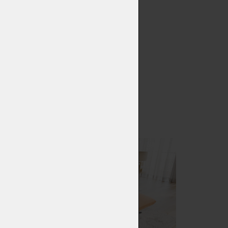
né područky a nastavitelná
 sezení. Chytré řešení v
kamžiku zvětšit. V kombinaci
ací plocha snadno promění v
í, čímž se celková hloubka