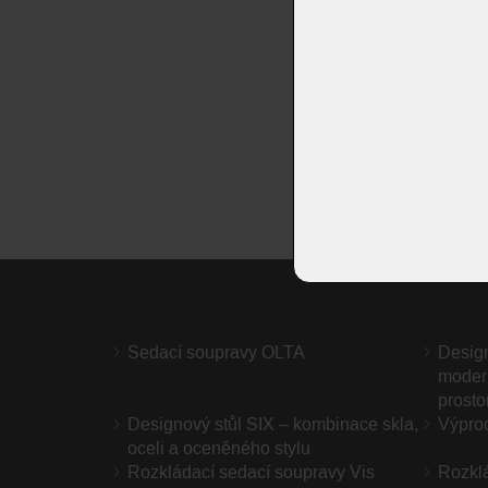
Sedací soupravy OLTA
Desig
modern
prosto
Designový stůl SIX – kombinace skla,
Výprod
oceli a oceněného stylu
Rozkládací sedací soupravy Vis
Rozkl