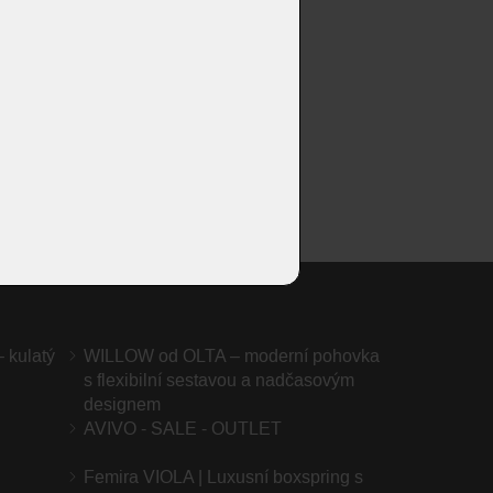
 kulatý
WILLOW od OLTA – moderní pohovka
s flexibilní sestavou a nadčasovým
designem
AVIVO - SALE - OUTLET
Femira VIOLA | Luxusní boxspring s