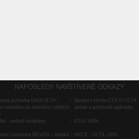
NAPOSLEDY NAVŠTÍVENÉ ODKAZY
nová pohovka DIVA OLTA –
Moderní křeslo COCO OLTA –
í sedačka do menších i větších
sedák a prohnuté opěradlo
r
ej - sedací soupravy
IZUU -60%
ádací pohovka SEVEN – italská
AKCE - OLTA -15%