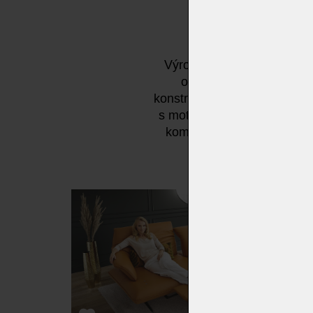
Výroční model SEVENTY sty
opěrka hlavy, elegantně
konstrukci opěradla umožňuj
s motorizovanou opěrkou no
komfortní relaxační zónu.