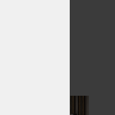
0
o. Multifunkčnost, inovace,
opěrka: jedním plynulým
ohodlná křesla.
sti