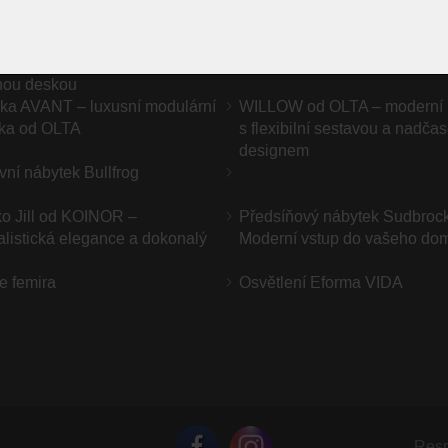
Onda XL od EFforma – sochařský
Sedací soupravy OLTA
ový stůl s keramickou nebo
nou deskou
ka AVANT – luxusní modulární
WILLOW od OLTA – moderní
ka od OLTA
s flexibilní sestavou a nadč
designem
ní nábytek Bullfrog
o Jill od KOINOR –
Předsíňový nábytek Sudbroc
listická elegance a dokonalý
Moderní vstup do vašeho do
e femira
Osvětlení Eforma VIDA
Resp