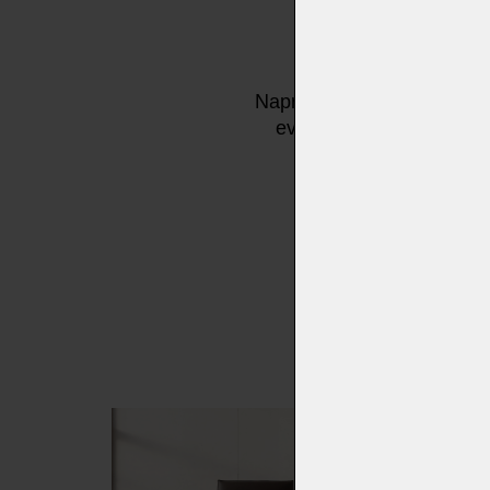
Naprostý unikát - z loketn
evoluce. EXPERIO je sk
pohybem se oto
- 