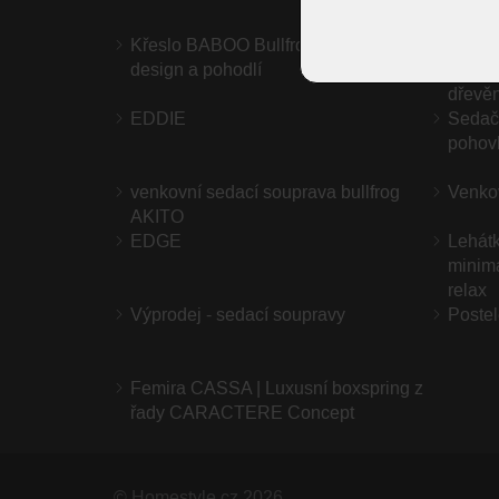
Křeslo BABOO Bullfrog – moderní
Stůl 
design a pohodlí
design
dřevě
EDDIE
Sedač
pohov
venkovní sedací souprava bullfrog
Venkov
AKITO
EDGE
Lehátk
minima
relax
Výprodej - sedací soupravy
Postel
Femira CASSA | Luxusní boxspring z
řady CARACTERE Concept
©
Homestyle.cz
2026