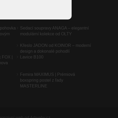
JILL
 pohovka
Sedací soupravy ANAGA – elegantní
asovým
modulární kolekce od OLTY
Křeslo JADON od KOINOR – moderní
design a dokonalé pohodlí
k FOX |
Lavice B100
mova
Femira MAXIMUS | Prémiová
boxspring postel z řady
MASTERLINE
onzivní web od Artweby.cz