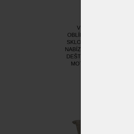
VZHŮRU K VÝŠKÁM N
OBLÍBENOU POHOVKOU N
SKLONU PODNOŽÍ A ZAD
NABÍZÍME SPECIÁLNÍ RÁM
DEŠTI. PAK SE POHYBY R
MOTOROVÉ S MOŽNOSTÍ 