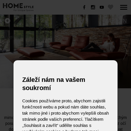
MARILYN
Záleží nám na vašem
soukromí
MARILYN
Cookies používáme proto, abychom zajistili
funkčnosti webu a pokud nám dáte souhlas,
Sedací souprava Marilyn nabízí zcela
tak mimo jiné i proto abychom vylepšili obsah
mimořádné vnímání prostoru. Buďte blíže nebo dále jednoduchým
stránek podle vašich preferencí. Tlačítkem
posunutím sedadla. Otočte sedáky proti sobě a komunikujte z očí
„Souhlasit a zavřít“ udělíte souhlas s
do očí. Sedáky jsou otočné o 360° a mohou se také posouvat