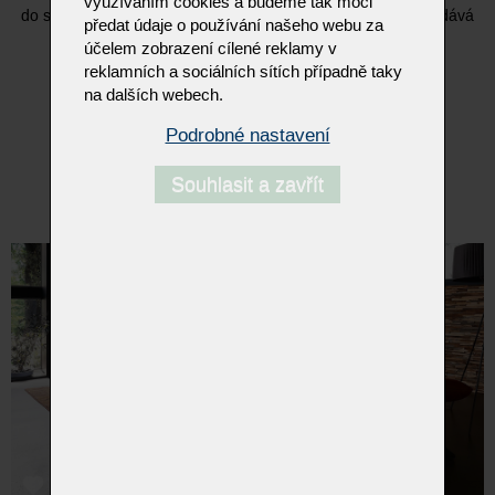
využíváním cookies a budeme tak moci
do stran. Přírodní dřevěná podesta s elegantním podnožím dává
předat údaje o používání našeho webu za
pohovce náznak beztíže.
účelem zobrazení cílené reklamy v
reklamních a sociálních sítích případně taky
- 360° manuální otáčení s možností aretace
na dalších webech.
- bočně pohyblivé sedadla
- individuálně nastavitelné područky
Podrobné nastavení
- nastavitelná opěradla a opěrky hlavy
- podesta v různých variantách masivního dřeva
Souhlasit a zavřít
- elegantní kovové podnoží