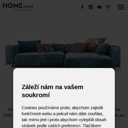
AKCE - BULLFROG -15%
Záleží nám na vašem
AKCE - BULLFROG -15%
soukromí
Cookies používáme proto, abychom zajistili
Všechny modely značky BULLFROG nyní zakoupíte se slevou
funkčnosti webu a pokud nám dáte souhlas,
15%.
A navíc včetně dopravy a montáže v rámci ČR zdarma.
Je jen
tak mimo jiné i proto abychom vylepšili obsah
na Vás, jaký model, variantu či materiál zvolíte.
stránek podle vašich preferencí. Tlačítkem
Kompletní přehled modelů naleznete zde.