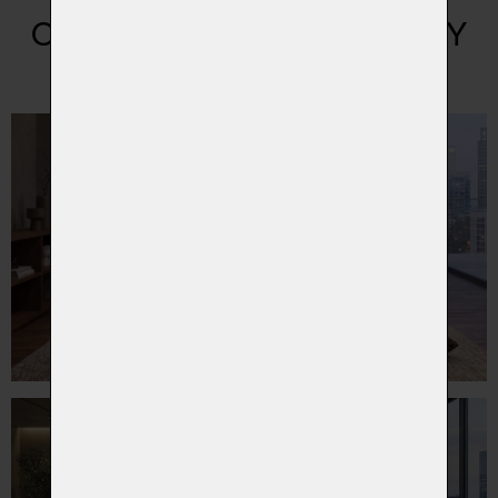
OUTLET SEDACÍ SOUPRAVY
dále také naleznete jako