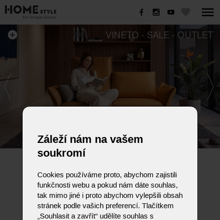
VINETO - SALE - OUTLET
Záleží nám na vašem
soukromí
VINETO - SALE - OUTLET
Cookies používáme proto, abychom zajistili
Sedací souprava VINETO
funkčnosti webu a pokud nám dáte souhlas,
tak mimo jiné i proto abychom vylepšili obsah
Rozměr 176 x 97 x 83/110cm
stránek podle vašich preferencí. Tlačítkem
Kůže A India SUN, podnoží černý lak mat
Polohovací záda a područky
„Souhlasit a zavřít“ udělíte souhlas s