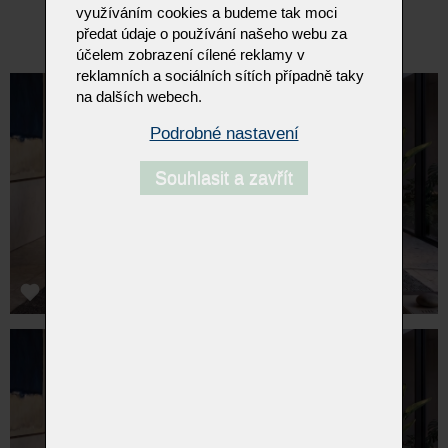
využíváním cookies a budeme tak moci
Původní cena 114.750Kč .... nyní 69.999Kč
předat údaje o používání našeho webu za
účelem zobrazení cílené reklamy v
reklamních a sociálních sítích případně taky
na dalších webech.
Podrobné nastavení
Souhlasit a zavřít