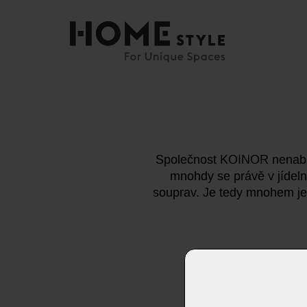
Společnost KOINOR nenabíz
mnohdy se právě v jídelní
souprav. Je tedy mnohem jedn