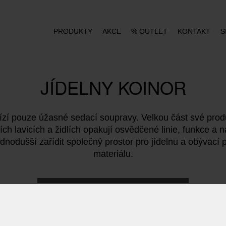
PRODUKTY
AKCE
% OUTLET
KONTAKT
S
JÍDELNY KOINOR
í pouze úžasné sedací soupravy. Velkou část své produ
ch lavicích a židlích opakují osvědčené linie, funkce a
odušší zařídit společný prostor pro jídelnu a obývací p
materiálu.