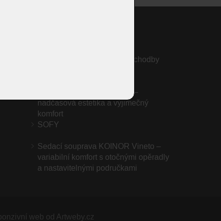
ma PERLA
Předsíň Sudbrock TANDO |
Inteligentní řešení pro úzké chodby
Zrcadla
Křeslo Jenson od KOINOR –
nadčasová estetika a výjimečný
komfort
SOFY
Sedací souprava KOINOR Vineto –
variabilní komfort s otočnými opěradly
a nastavitelnými područkami
onzivní web od Artweby.cz