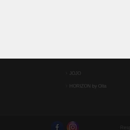
NAPOSLEDY NAVŠTÍVENÉ ODKAZY
í soupravy OLTA
Designový jídelní stůl Efro
– elegance do vaší jídelny
í soupravy KOINOR
ARNO
MIU
JOJO
HORIZON by Olta
Resp