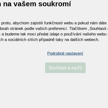
m na vašem soukromí
roto, abychom zajistili funkčnosti webu a pokud nám dáte s
bsah stránek podle vašich preferencí. Tlačítkem „Souhlasit a
 a budeme tak moci předat údaje o používání našeho webu 
h a sociálních sítích případně taky na dalších webech.
ALINO
AS
Podrobné nastavení
Souhlasit a zavřít
BONEO
BR