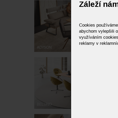
Záleží ná
Cookies používáme p
abychom vylepšili o
využíváním cookies
reklamy v reklamníc
ADYSON
BELUNO