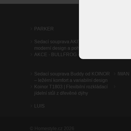
PARKER
Sedac
Sedací souprava AKITO Bullfrog –
Sedac
moderní design a pohodlí
AKCE - BULLFROG -15%
FLAN
Sedací souprava Buddy od KOINOR
IWAN
– ležérní komfort a variabilní design
Koinor T1803 | Flexibilní rozkládací
jídelní stůl z dřevěné dýhy
LUIS
©
Homestyle.cz
2026