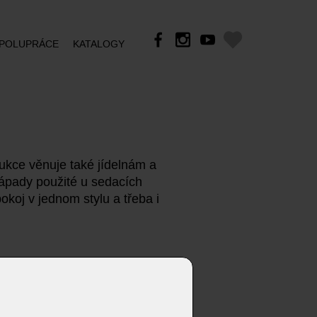
POLUPRÁCE
KATALOGY
kce věnuje také jídelnám a
 nápady použité u sedacích
okoj v jednom stylu a třeba i