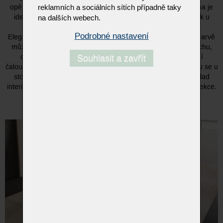
opěrce hlavy si lavici snadno přizpůsobíte – vzpřímená poloha je
reklamních a sociálních sítích případně taky
ideální pro stolování, uvolněná zase pro příjemný odpočinek u
na dalších webech.
kávy.
Podrobné nastavení
Elegantní kovová lišta v saténovém niklu nebo černé matné barvě
může být doplněna masivní dřevěnou vložkou z dubu či ořechu,
což podtrhuje výjimečný charakter tohoto modelu. Ležérní
Souhlasit a zavřít
čalounění dodává lavici pocit lehkosti a komfortu, díky kterému se u
stolu budete cítit příjemně dlouhé hodiny. Pro dokonalý soulad
interiéru doporučujeme lavici doplnit o židli 1294 ze stejné kolekce.
ADYSON – lavice, která promění stolování v zážitek.