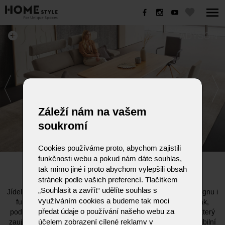
ADYSON
Záleží nám na vašem
soukromí
Cookies používáme proto, abychom zajistili
funkčnosti webu a pokud nám dáte souhlas,
ADYSON
tak mimo jiné i proto abychom vylepšili obsah
stránek podle vašich preferencí. Tlačítkem
„Souhlasit a zavřít“ udělíte souhlas s
Jídelní lavice ADYSON od KOINOR je mistrovským dílem designu i
využíváním cookies a budeme tak moci
funkčnosti. Organicky tvarované kubické prvky spojují sedák,
předat údaje o používání našeho webu za
područky, opěradlo a opěrku hlavy do harmonického celku, který
účelem zobrazení cílené reklamy v
zaujme na první pohled. Díky nastavitelnému opěradlu a flexibilní