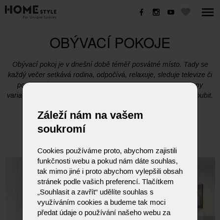
OBÝVACÍ POKOJE
Obývací pokoj je v dnešní době téměř posvátné místo. Tady se
každý večer setkává rodina, odpočívá, relaxuje, sleduje televize či
poslouchá hudbu, hraje hry nebo pracuje. A na tyto všechny
varianty musíte při zařizování pokoje myslet a snažit se je skloubit.
Záleží nám na vašem
soukromí
Cookies používáme proto, abychom zajistili
funkčnosti webu a pokud nám dáte souhlas,
tak mimo jiné i proto abychom vylepšili obsah
stránek podle vašich preferencí. Tlačítkem
„Souhlasit a zavřít“ udělíte souhlas s
využíváním cookies a budeme tak moci
předat údaje o používání našeho webu za