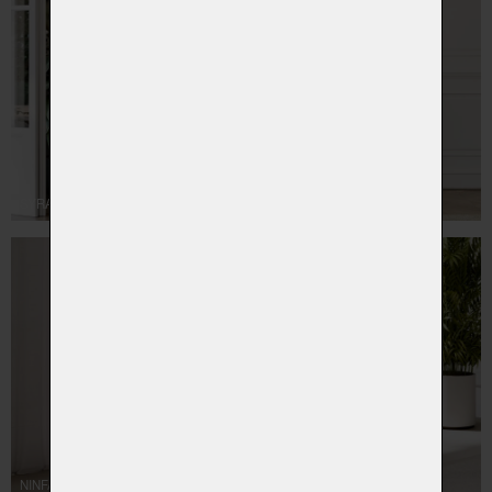
SYRA
NINFA