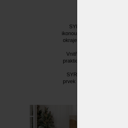
SYRA je elegantní třídve
ikonou nadčasového designu.
okrajem v lakovaném bronzo
Vnitřní prostor je řešen s
praktickými policemi z kouřo
SYRA se dokonale uplatní ne
prvek mezi kuchyní a obývac