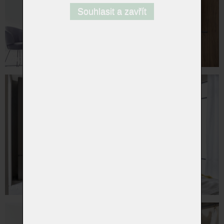
Souhlasit a zavřít
TRIO ŠATNÍ SYSTÉM
MIRIA PLUS - ŠATNÍ SKŘÍNĚ