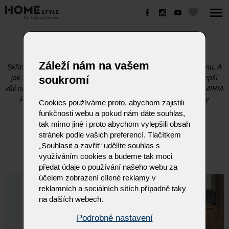
SKŘÍNĚ A ŠATNY
Záleží nám na vašem
Skříně nebo šatny jsou nedílnou součástí každého bytu či domu. A
soukromí
jak všichni dobře víme, úložného prostoru není ani při sebelepší
vůli nikdy dost. Proto Vám SUDBROCK přináší modely TRIO, MIRIA
Plus a FOKUS. Jen to nejlepší, co současné šatní systémy
Cookies používáme proto, abychom zajistili
dokáží nabídnout.
funkčnosti webu a pokud nám dáte souhlas,
tak mimo jiné i proto abychom vylepšili obsah
stránek podle vašich preferencí. Tlačítkem
„Souhlasit a zavřít“ udělíte souhlas s
využíváním cookies a budeme tak moci
předat údaje o používání našeho webu za
účelem zobrazení cílené reklamy v
reklamních a sociálních sítích případně taky
na dalších webech.
Podrobné nastavení