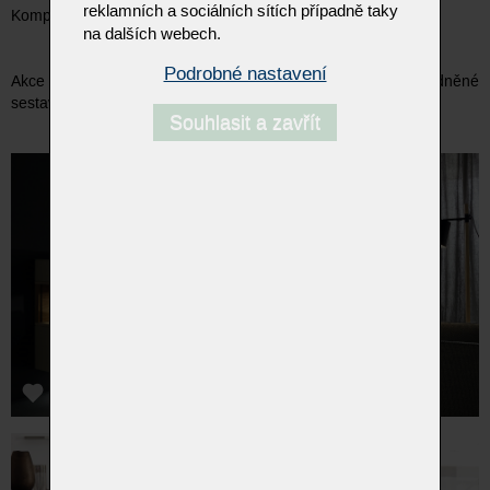
reklamních a sociálních sítích případně taky
Kompletní nabídku modelů naleznete zde..
.
na dalších webech.
Podrobné nastavení
Akce neplatí pro výprodejové sestavy v outletu, zvýhodněné
sestavy ložnic a řady now! by hülsta
Souhlasit a zavřít