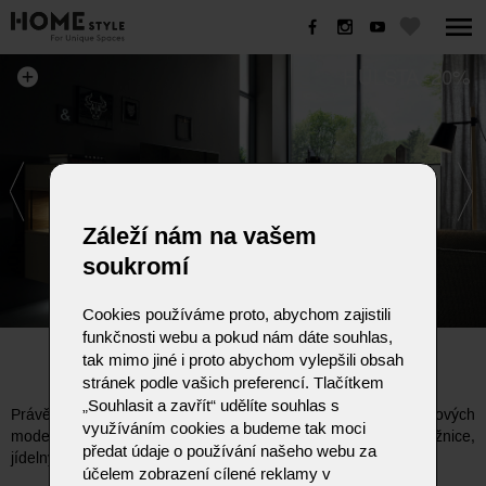
HÜLSTA -20%
Záleží nám na vašem
soukromí
Cookies používáme proto, abychom zajistili
funkčnosti webu a pokud nám dáte souhlas,
HÜLSTA -20%
tak mimo jiné i proto abychom vylepšili obsah
stránek podle vašich preferencí. Tlačítkem
„Souhlasit a zavřít“ udělíte souhlas s
Právě nyní můžete nakoupit kompletní sortiment zakázkových
využíváním cookies a budeme tak moci
modelů HÜLSTA se zvýhodněním 20%. Obývací pokoje, ložnice,
předat údaje o používání našeho webu za
jídelny, předsíně, šatny i skříně, vše o 20% levněji.
účelem zobrazení cílené reklamy v