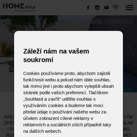
IWAN VENKOVNÍ
Záleží nám na vašem
soukromí
Cookies používáme proto, abychom zajistili
funkčnosti webu a pokud nám dáte souhlas,
tak mimo jiné i proto abychom vylepšili obsah
stránek podle vašich preferencí. Tlačítkem
„Souhlasit a zavřít“ udělíte souhlas s
IWAN VENKOVNÍ
využíváním cookies a budeme tak moci
předat údaje o používání našeho webu za
KREATIVNÍ VENKOVNÍ SALONEK. POZNEJTE PŘÍRODU NOVÝM
účelem zobrazení cílené reklamy v
ZPŮSOBEM - SAMI NEBO V PÁRU. OBLÍBENÉ MÍSTO, SMYSLNÉ
reklamních a sociálních sítích případně taky
I PURISTICKÉ ZÁROVEŇ. AŤ UŽ JAKO SOLITÉR, NEBO JAKO
na dalších webech.
ROHOVÁ SESTAVA. KREATIVNÍ SEDACÍ A LENOŠKOVÉ PRVKY