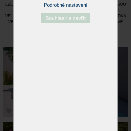
LZE KOMBINOVAT MNOHA ZPŮSOBY. PRO TENTO STYL JSOU
Podrobné nastavení
CHARAKTERISTICKÉ I FUNKČNÍ POLŠTÁŘE RŮZNÝCH
VELIKOSTÍ, KTERÝM LZE NASTAVIT SKLON. ŠIROKÁ NABÍDKA
Souhlasit a zavřít
VENKOVNÍCH TEXTILIÍ. K DISPOZICI TAKÉ V INTERIÉROVÉ
VERZI. UNIKÁTNÍ KUSOVÁ VÝROBA.
přejít na domovskou stránku www.bullfrog-design.cz