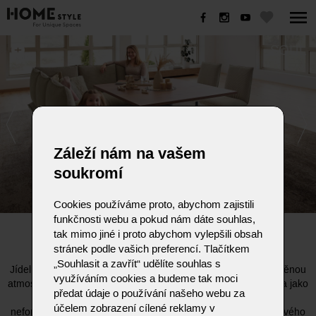
SOUL
Záleží nám na vašem
soukromí
Cookies používáme proto, abychom zajistili
funkčnosti webu a pokud nám dáte souhlas,
SOUL
tak mimo jiné i proto abychom vylepšili obsah
stránek podle vašich preferencí. Tlačítkem
„Souhlasit a zavřít“ udělíte souhlas s
Jídelní lavice SOUL od německé značky Koinor přenáší uvolněnou
využíváním cookies a budeme tak moci
atmosféru obývacího pokoje přímo k jídelnímu stolu. Navržena jako
předat údaje o používání našeho webu za
dokonalý doplněk k modelu BUDDY, zaujme svým velmi
účelem zobrazení cílené reklamy v
neformálním, měkkým čalouněním a jemnými liniemi. Podle svého