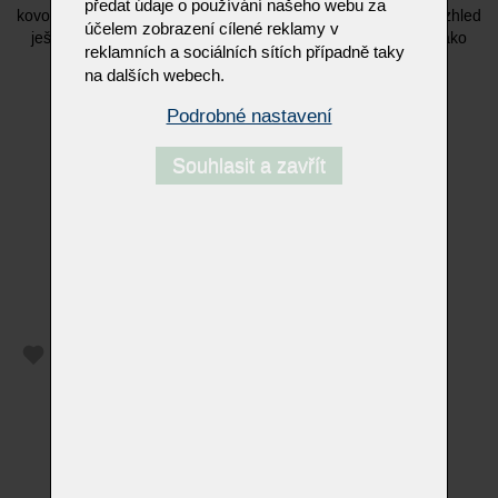
předat údaje o používání našeho webu za
kovová základna dodává extra nádech jemnosti. Výjimečný vzhled
účelem zobrazení cílené reklamy v
ještě podtrhují designové podpěry, které elegantně slouží jako
reklamních a sociálních sítích případně taky
dekorativní detaily.
na dalších webech.
Podrobné nastavení
Souhlasit a zavřít