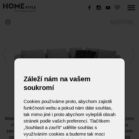
MISTRAL
Záleží nám na vašem
soukromí
Cookies používáme proto, abychom zajistili
MISTRAL
funkčnosti webu a pokud nám dáte souhlas,
tak mimo jiné i proto abychom vylepšili obsah
Mistral je sofistikovaná pohovka navržená s maximálním důrazem
stránek podle vašich preferencí. Tlačítkem
na pohodlí. Tento kousek vyniká svou asymetrií, zjemněnou
„Souhlasit a zavřít“ udělíte souhlas s
zaoblenými prvky a zakřivenými tvary. Název inspirovaný větrem
využíváním cookies a budeme tak moci
není náhodný, Mistral totiž okouzlí svou lehkou formou. Tenká