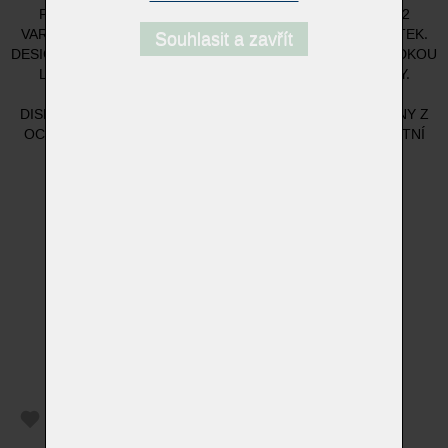
POHOVKA A 2,5MÍSTNÁ POHOVKA. K DISPOZICI JSOU 2
VARIANTY ZPRACOVÁNÍ: Z JEDNÉ NEBO 2 RŮZNÝCH LÁTEK.
Souhlasit a zavřít
DESIGN JE VZRUŠUJÍCÍ, KDYŽ JE KORPUS POTAŽEN HLADKOU
LÁTKOU A POTAH JE VYROBEN ZE VZOROVANÉ LÁTKY.
VYSNĚNÉ KOMBINACE PRO ODVÁŽNÉ OBYVATELE! K
DISPOZICI POUZE V LÁTCE. PODSTAVCE JSOU VYROBENY Z
OCELI, PRÁŠKOVĚ LAKOVANÉ ČERNOU BARVOU. UNIKÁTNÍ
KUSOVÁ VÝROBA.