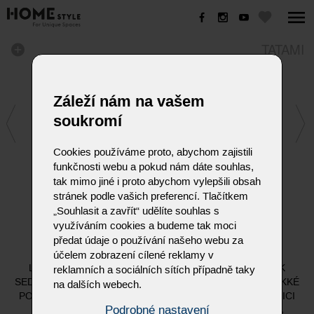
TATAMI
Záleží nám na vašem
soukromí
Cookies používáme proto, abychom zajistili
funkčnosti webu a pokud nám dáte souhlas,
tak mimo jiné i proto abychom vylepšili obsah
stránek podle vašich preferencí. Tlačítkem
„Souhlasit a zavřít“ udělíte souhlas s
využíváním cookies a budeme tak moci
TATAMI
předat údaje o používání našeho webu za
účelem zobrazení cílené reklamy v
LEŽÉRNÍ DESIGN SE VZHLEDEM DEKY, PŘIPEVNĚNÝ K
reklamních a sociálních sítích případně taky
SEDAČCE NEBO POHOVCE, ZAJIŠŤUJE MIMOŘÁDNĚ MĚKKÉ
na dalších webech.
POHODLÍ PŘI SEZENÍ S FAKTOREM MAZLENÍ. K DISPOZICI
Podrobné nastavení
JAKO OTOČNÉ HOUPACÍ KŘESLO, KŘESLO, 2MÍSTNÁ