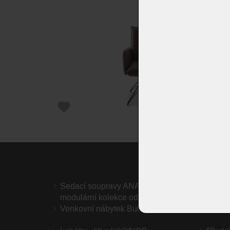
Sedací soupravy ANAGA – elegantní
Sedac
modulární kolekce od OLTY
Venkovní nábytek Bullfrog