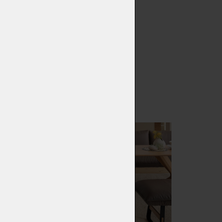
a špičkovou funkčnost. Její
mechanismus umožňuje plynulé
h kovových křížů a kulatých
í dřevo v dubu nebo ořechu.
í s doporučenou lavicí SOUL.