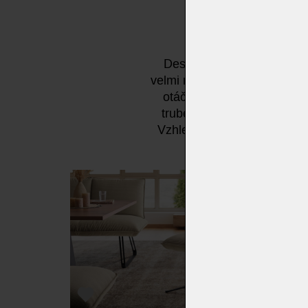
Designová jídelní židle Ko
velmi neformální, ležérní č
otáčení o 360°. Židle vyni
trubek v černé barvě či sa
Vzhled dotváří výrazný obru