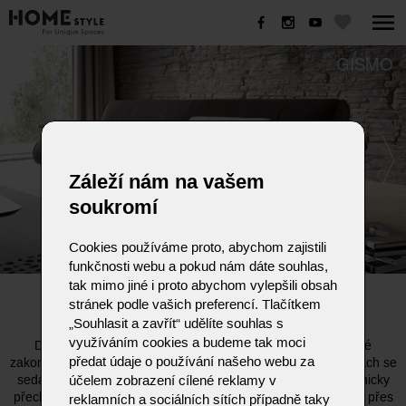
GISMO
Záleží nám na vašem
soukromí
Cookies používáme proto, abychom zajistili
funkčnosti webu a pokud nám dáte souhlas,
tak mimo jiné i proto abychom vylepšili obsah
GISMO
stránek podle vašich preferencí. Tlačítkem
„Souhlasit a zavřít“ udělíte souhlas s
Plynulé měkké linie, kompaktní charakter!
využíváním cookies a budeme tak moci
Designový jazyk GISMA přináší pohodlné sezení. Nápadné
předat údaje o používání našeho webu za
zakončení švů zdůrazňuje vnější čiré tvary. Na vnějších stranách se
sedák zvedá k naznačeným loketním opěrkám, které harmonicky
účelem zobrazení cílené reklamy v
přecházejí do zad. Filigránový drátěný rám dodává pohovce i přes
reklamních a sociálních sítích případně taky