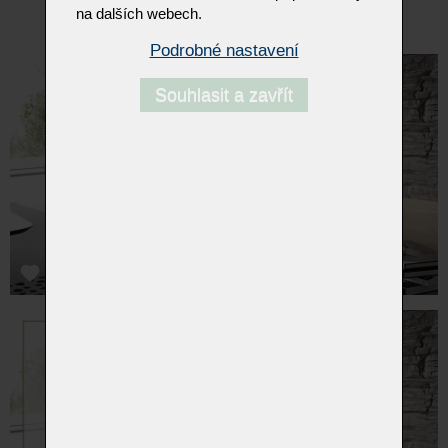
její kompaktní tvar lehce vznášející se charakter.
na dalších webech.
Podrobné nastavení
Souhlasit a zavřít