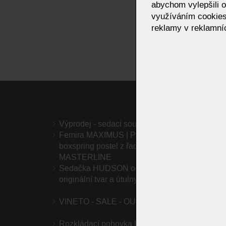
abychom vylepšili o
využíváním cookies
reklamy v reklamníc
Výprodej - sedací soupravy
Sedac
Femira MAXIMUS | Prémiová
Femir
boxspring postel z řady
řady 
MASTERLINE
Sedačka HUDSON od OLTA –
Luxus
originální tvar a útulný komfort
OLTA 
VINETO - SALE - OUTLET
MOOO
Rozkládací pohovka ELLIOT –
Rozkl