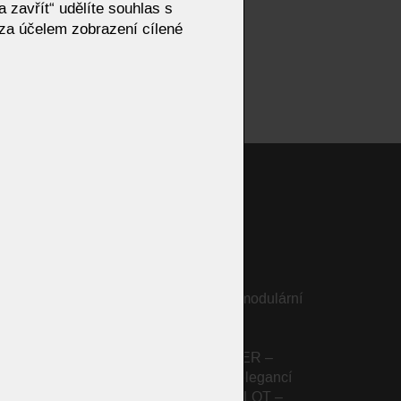
 zavřít“ udělíte souhlas s
za účelem zobrazení cílené
Osvětlení Eforma VIDA
Ložnice
elí na
 italská
Sedačka AVANT – luxusní modulární
 VIS
pohovka od OLTA
Rozkládací pohovka PARKER –
moderní komfort s italskou elegancí
 jemná
Rozkládací pohovka CAMELOT –