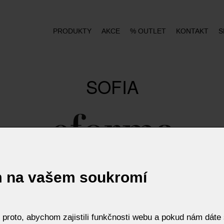
PRODUKTY
AKCE
% OUTLET
KONTAKT
S
SOFIA
m na vašem soukromí
roto, abychom zajistili funkčnosti webu a pokud nám dáte s