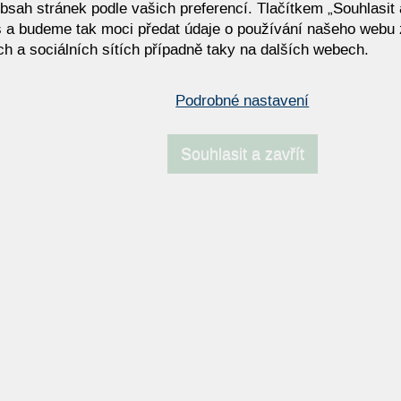
bsah stránek podle vašich preferencí. Tlačítkem „Souhlasit a
 a budeme tak moci předat údaje o používání našeho webu 
h a sociálních sítích případně taky na dalších webech.
SOFIA
Podrobné nastavení
Souhlasit a zavřít
NAPOSLEDY NAVŠTÍVENÉ ODKAZY
í soupravy OLTA
Postele femira
a CASSA | Luxusní boxspring z
Femira FeMyDream | Vysoce
CARACTERE Concept
individualizovaný systém post
míru
ní sedací souprava ARNO |
Rozkládací pohovka SEVEN –
design
kvalita a komfortní spánek od
COMODA
VE - SALE - OUTLET
AVIVO - SALE - OUTLET
ádací pohovka LULU –
Rozkládací pohovka CLEO –