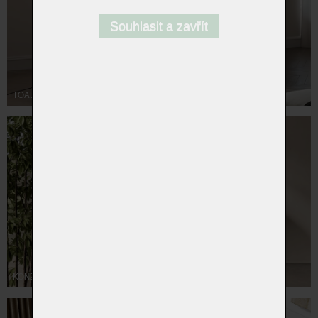
Souhlasit a zavřít
TOALETNÍ STOLKY
KONZOLOVÉ STOLKY