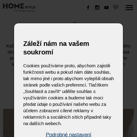
DOPLŇKY
Styl, kvalita a duše italského designu.
Záleží nám na vašem
Každý doplněk Eforma je výsledkem dlouholeté tradice italského
soukromí
designu a řemeslné preciznosti. Vytváří prostředí, kde se krása
potkává s funkčností a každý detail má svůj význam. Objevte
Eforma
kolekci doplňků
a dopřejte svému interiéru nádech
Cookies používáme proto, abychom zajistili
elegance, který nikdy nevyjde z módy.
funkčnosti webu a pokud nám dáte souhlas,
tak mimo jiné i proto abychom vylepšili obsah
stránek podle vašich preferencí. Tlačítkem
„Souhlasit a zavřít“ udělíte souhlas s
využíváním cookies a budeme tak moci
předat údaje o používání našeho webu za
účelem zobrazení cílené reklamy v
reklamních a sociálních sítích případně taky
na dalších webech.
Podrobné nastavení