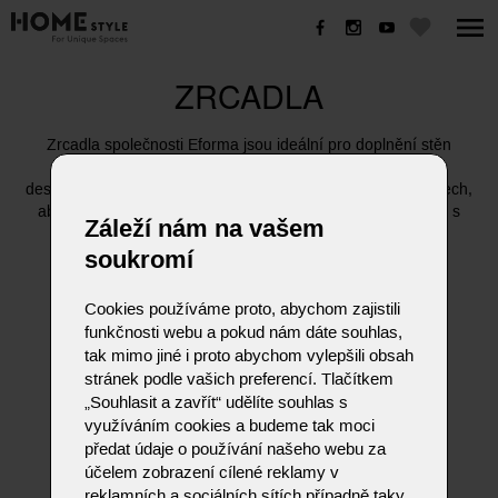
ZRCADLA
Zrcadla společnosti Eforma jsou ideální pro doplnění stěn
obývacího pokoje, jídelny nebo ložnice a jsou žádanými
designovými prvky, které jsou k dispozici v různých materiálech,
aby se daly co nejsofistikovanějším způsobem kombinovat s
Záleží nám na vašem
interiérem místnosti.
soukromí
Cookies používáme proto, abychom zajistili
funkčnosti webu a pokud nám dáte souhlas,
tak mimo jiné i proto abychom vylepšili obsah
stránek podle vašich preferencí. Tlačítkem
„Souhlasit a zavřít“ udělíte souhlas s
využíváním cookies a budeme tak moci
předat údaje o používání našeho webu za
účelem zobrazení cílené reklamy v
reklamních a sociálních sítích případně taky