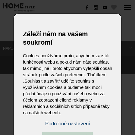
GENTIS
Záleží nám na vašem
soukromí
NAPOSLEDY NAVŠTÍVENÉ ODKAZY
Cookies používáme proto, abychom zajistili
funkčnosti webu a pokud nám dáte souhlas,
©
Homestyle.cz
2026
tak mimo jiné i proto abychom vylepšili obsah
Responzivní web od Artweby.cz
stránek podle vašich preferencí. Tlačítkem
„Souhlasit a zavřít“ udělíte souhlas s
využíváním cookies a budeme tak moci
předat údaje o používání našeho webu za
účelem zobrazení cílené reklamy v
reklamních a sociálních sítích případně taky
na dalších webech.
Podrobné nastavení