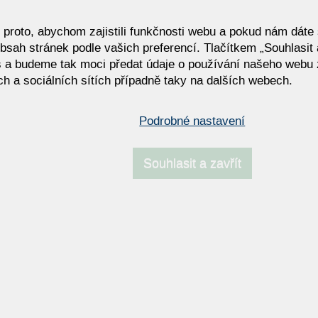
roto, abychom zajistili funkčnosti webu a pokud nám dáte s
bsah stránek podle vašich preferencí. Tlačítkem „Souhlasit a
CARRARA
EM
 a budeme tak moci předat údaje o používání našeho webu 
h a sociálních sítích případně taky na dalších webech.
Podrobné nastavení
Souhlasit a zavřít
KIRTY
LE