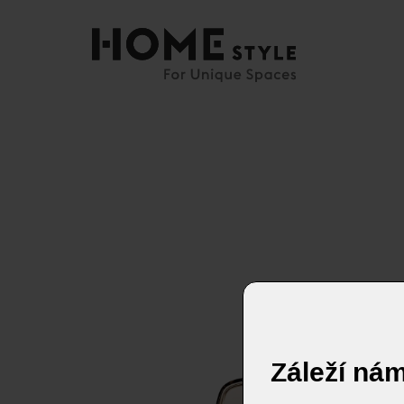
Záleží ná