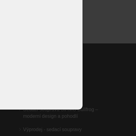
LLI
MIU
JOJO
HORIZON by Olta
Sedací souprava SIAMO Bullfrog –
moderní design a pohodlí
Výprodej - sedací soupravy