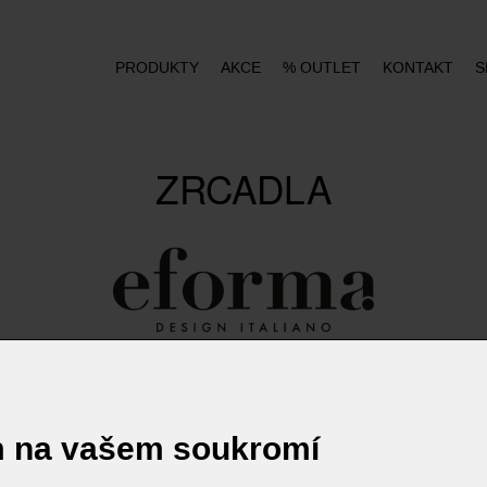
PRODUKTY
AKCE
% OUTLET
KONTAKT
S
ZRCADLA
m na vašem soukromí