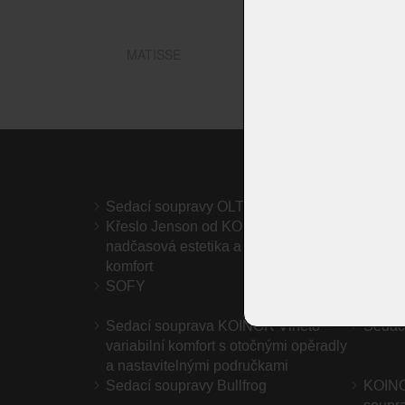
MATISSE
Sedací soupravy OLTA
AKCE
Křeslo Jenson od KOINOR –
Sedac
nadčasová estetika a výjimečný
– ležé
komfort
SOFY
Koinor
jídeln
Sedací souprava KOINOR Vineto –
Sedac
variabilní komfort s otočnými opěradly
a nastavitelnými područkami
Sedací soupravy Bullfrog
KOINO