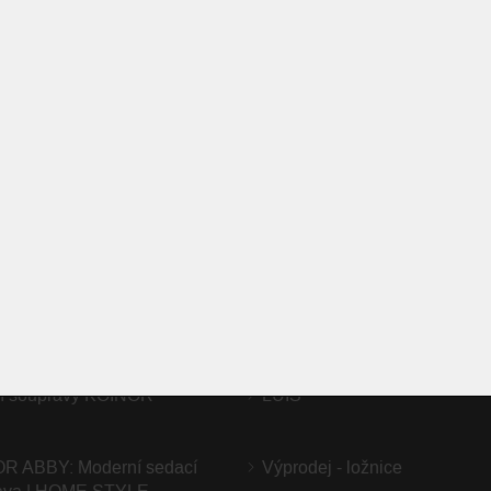
PRISMA
RO
NAPOSLEDY NAVŠTÍVENÉ ODKAZY
 - BULLFROG -15%
FLAN
í souprava Buddy od KOINOR
IWAN
rní komfort a variabilní design
 T1803 | Flexibilní rozkládací
í stůl z dřevěné dýhy
í soupravy KOINOR
LUIS
R ABBY: Moderní sedací
Výprodej - ložnice