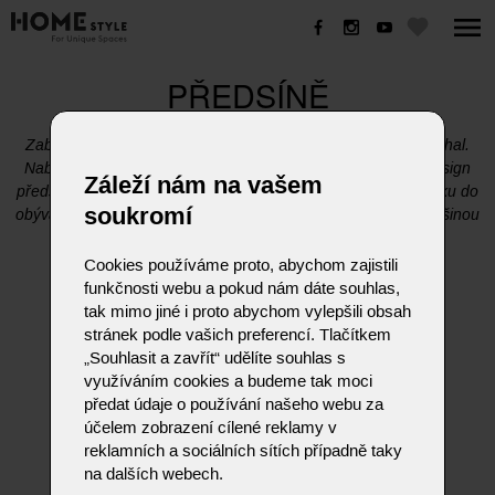
PŘEDSÍNĚ
Zabýváme se i problematikou předsíní, chodeb a vstupních hal.
Nabízíme bohatý sortiment nábytku i do těchto prostorů. Design
Záleží nám na vašem
předsíňového nábytku je částečně shodný s designem nábytku do
soukromí
obývacích pokojů a jídelen. Není tedy problém zařídit tyto většinou
propojené prostory v jednom stylu či materiálu.
Cookies používáme proto, abychom zajistili
funkčnosti webu a pokud nám dáte souhlas,
tak mimo jiné i proto abychom vylepšili obsah
stránek podle vašich preferencí. Tlačítkem
„Souhlasit a zavřít“ udělíte souhlas s
využíváním cookies a budeme tak moci
předat údaje o používání našeho webu za
účelem zobrazení cílené reklamy v
reklamních a sociálních sítích případně taky
na dalších webech.