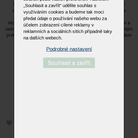
hru linií v prostoru. MODO nabízí promyšlenou kombinaci
„Souhlasit a zavřít“ udělíte souhlas s
otevřených nik a uzavřených prvků, což umožňuje vystavit
využíváním cookies a budeme tak moci
designové doplňky a zároveň diskrétně skrýt každodenní
předat údaje o používání našeho webu za
nezbytnosti. Díky mistrovskému zpracování masivních dřevin a
účelem zobrazení cílené reklamy v
sametově matných laků se tento systém stává trvalým estetickým
reklamních a sociálních sítích případně taky
prvkem interiéru, který svou funkčností a nadčasovým vzhledem
na dalších webech.
vítá hosty s nefalšovanou elegancí.
Podrobné nastavení
Souhlasit a zavřít