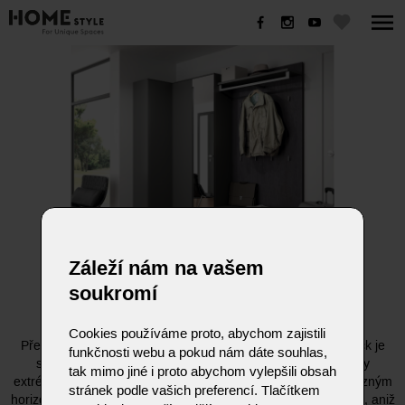
TANDO
Záleží nám na vašem
soukromí
TANDO
Cookies používáme proto, abychom zajistili
Předsíňový systém TANDO od německého výrobce Sudbrock je
funkčnosti webu a pokud nám dáte souhlas,
specialistou na úzké prostory a architektonické výzvy. Díky
tak mimo jiné i proto abychom vylepšili obsah
extrémně malé hloubce, začínající na pouhých 20 cm, a výrazným
stránek podle vašich preferencí. Tlačítkem
horizontálním liniím dokáže opticky rozšířit i tu nejužší chodbu, aniž