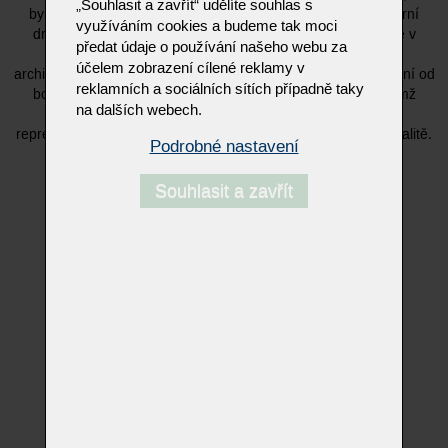
„Souhlasit a zavřít“ udělíte souhlas s
by ubral na funkčnosti. Charakteristickým rysem jsou moderní
využíváním cookies a budeme tak moci
drážkované čelní plochy a integrované úchytové lišty, které v
předat údaje o používání našeho webu za
kombinaci s prvotřídními laky a dýhami vytvářejí čistý,
účelem zobrazení cílené reklamy v
architektonický vzhled. TANDO nabízí inteligentní úložná řešení od
reklamních a sociálních sítích případně taky
botníků pro velké velikosti až po elegantní šatní panely, čímž
na dalších webech.
proměňuje vstupní prostory v dokonale organizovanou a
reprezentativní vizitku domova v nekompromisní německé kvalitě.
Podrobné nastavení
Souhlasit a zavřít