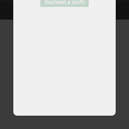
Souhlasit a zavřít
©
Homestyle.cz
2026
Responzivní web od Artweby.cz