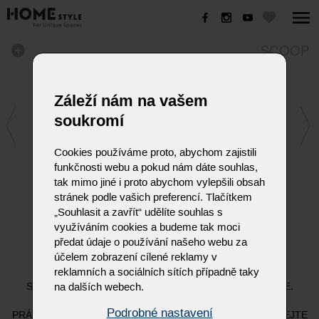
SCOOP
Záleží nám na vašem
soukromí
Cookies používáme proto, abychom zajistili
funkčnosti webu a pokud nám dáte souhlas,
tak mimo jiné i proto abychom vylepšili obsah
stránek podle vašich preferencí. Tlačítkem
„Souhlasit a zavřít“ udělíte souhlas s
využíváním cookies a budeme tak moci
SCOOP
předat údaje o používání našeho webu za
účelem zobrazení cílené reklamy v
reklamních a sociálních sítích případně taky
KOVOVÝ POSUVNÝ STOLEK PRO POŽITÍ K SEDACÍM
na dalších webech.
SOUPRAVÁM. SNADNO SE PŘIZPŮSOBÍ VAŠÍ POHOVCE.
FILIGRÁNSKÝ SPODNÍ RÁM (KOVOVÝ MATNÝ ČERNÝ
Podrobné nastavení
PRÁŠKOVÝ LAK) MU DODÁVÁ LEHKÝ VZHLED. VYCHUTNEJTE