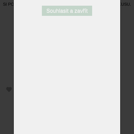
SI POHODLÍ S TIMTO KOUSKEM! VÝROBA JEDINEČNÉHO KUSU.
Souhlasit a zavřít
přejít na domovskou stránku www.bullfrog-design.cz