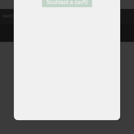
Souhlasit a zavřít
NAPOSLEDY NAVŠTÍVENÉ ODKAZY
©
Homestyle.cz
2026
Responzivní web od Artweby.cz