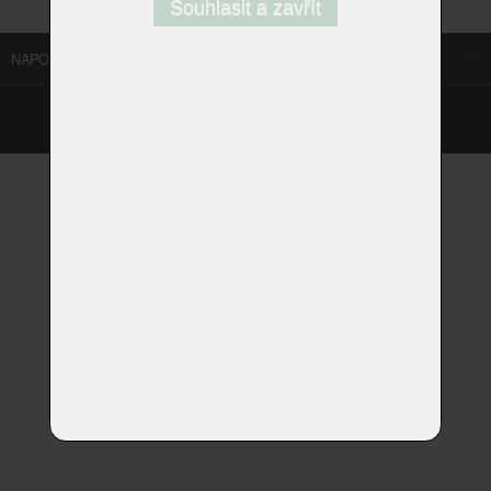
Souhlasit a zavřít
NAPOSLEDY NAVŠTÍVENÉ ODKAZY
©
Homestyle.cz
2026
Responzivní web od Artweby.cz