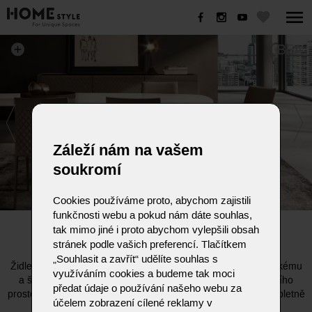
BEA
Záleží nám na vašem
soukromí
Cookies používáme proto, abychom zajistili
funkčnosti webu a pokud nám dáte souhlas,
BEA
tak mimo jiné i proto abychom vylepšili obsah
stránek podle vašich preferencí. Tlačítkem
„Souhlasit a zavřít“ udělíte souhlas s
Židle Bea spojuje minimalismus a moderní eleganci. Díky lehkému
využíváním cookies a budeme tak moci
a štíhlému tvaru se hodí jak do domácnosti, tak do pracovního
předat údaje o používání našeho webu za
prostoru. Nabízí se s kovovými lakovanými nohami nebo kompletně
účelem zobrazení cílené reklamy v
čalouněnými nohami dle tvého interiéru.