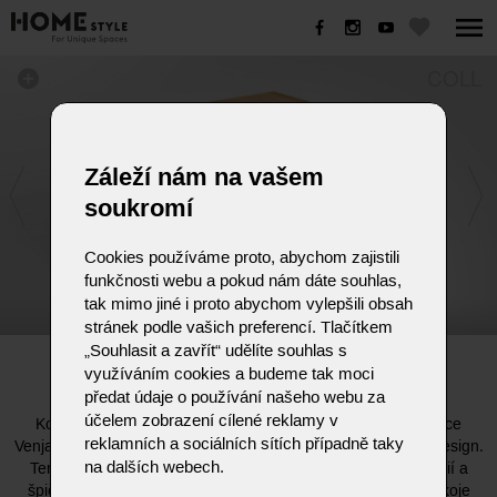
COLL
Záleží nám na vašem
soukromí
Cookies používáme proto, abychom zajistili
funkčnosti webu a pokud nám dáte souhlas,
tak mimo jiné i proto abychom vylepšili obsah
stránek podle vašich preferencí. Tlačítkem
„Souhlasit a zavřít“ udělíte souhlas s
COLL
využíváním cookies a budeme tak moci
předat údaje o používání našeho webu za
účelem zobrazení cílené reklamy v
Konferenční stolek COLL od prestižního německého výrobce
reklamních a sociálních sítích případně taky
Venjakob je synonymem pro strukturální eleganci a funkční design.
na dalších webech.
Tento model se vyznačuje vyváženým spojením pevných linií a
špičkového řemeslného zpracování, které do obývacího pokoje