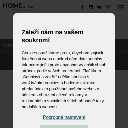
NAVIS
Záleží nám na vašem
soukromí
NAPOSLEDY NAVŠTÍVENÉ ODKAZY
Cookies používáme proto, abychom zajistili
funkčnosti webu a pokud nám dáte souhlas,
©
Homestyle.cz
2026
tak mimo jiné i proto abychom vylepšili obsah
Responzivní web od Artweby.cz
stránek podle vašich preferencí. Tlačítkem
„Souhlasit a zavřít“ udělíte souhlas s
využíváním cookies a budeme tak moci
předat údaje o používání našeho webu za
účelem zobrazení cílené reklamy v
reklamních a sociálních sítích případně taky
na dalších webech.
Podrobné nastavení