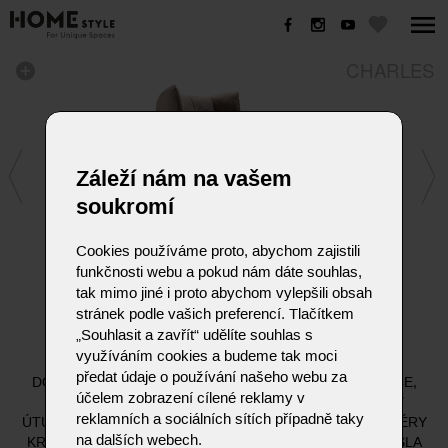
CHARLES
Záleží nám na vašem
soukromí
Cookies používáme proto, abychom zajistili
funkčnosti webu a pokud nám dáte souhlas,
tak mimo jiné i proto abychom vylepšili obsah
stránek podle vašich preferencí. Tlačítkem
CHARLES
„Souhlasit a zavřít“ udělíte souhlas s
využíváním cookies a budeme tak moci
předat údaje o používání našeho webu za
DOKONALÝ „UŠÁK“. VEZMĚTE TROCHU EXTRAVAGANCE,
účelem zobrazení cílené reklamy v
ŠPETKU VÝSTŘEDNOSTI A SMÍCHEJTE JI S ATRIBUTY
reklamních a sociálních sítích případně taky
ÚTULNOSTI, POHODLÍ, ODPOČINKU A HŘEJIVÉ ATMOSFÉRY
na dalších webech.
KRBU. TATO MYŠLENKA NÁS VEDLA K VYTVOŘENÍ KŘESLA