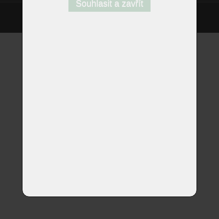
Souhlasit a zavřít
©
Homestyle.cz
2026
Responzivní web od Artweby.cz