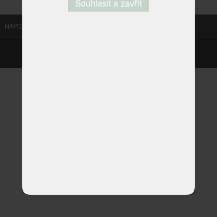
Souhlasit a zavřít
NAPOSLEDY NAVŠTÍVENÉ ODKAZY
©
Homestyle.cz
2026
Responzivní web od Artweby.cz