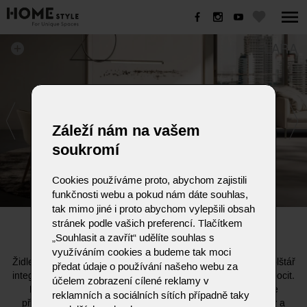
LARA
Záleží nám na vašem
soukromí
Cookies používáme proto, abychom zajistili
funkčnosti webu a pokud nám dáte souhlas,
tak mimo jiné i proto abychom vylepšili obsah
stránek podle vašich preferencí. Tlačítkem
LARA
„Souhlasit a zavřít“ udělíte souhlas s
využíváním cookies a budeme tak moci
Židle a křeslo s obklopujícími liniemi, které nabízejí měkký polštář
předat údaje o používání našeho webu za
integrovaný do čalounění pro výjimečné pohodlí a příjemný pocit.
účelem zobrazení cílené reklamy v
Díky různým typům podnoží jsou všestranné a snadno se
reklamních a sociálních sítích případně taky
přizpůsobí každému interiéru: štíhlé kovové nohy pro lehký a