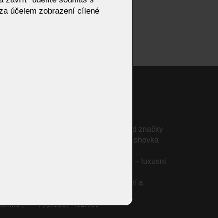
za účelem zobrazení cílené
LUMEA
 OLTA -
Modulární sedačka Amalfi od značky
ní
OLTA – luxusní designová pohovka
NO |
MAXWELL od značky OLTA – luxusní
gauč s rafinovanými detaily
 OLTA –
Sedačka STONE – variabilní a
pohodlná pohovka od OLTA
hille |
Výprodej - ložnice