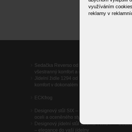
využíváním cookies
reklamy v reklamníc
Sedačka Reverso od OLTA –
Luxus
všestranný komfort a moderní design
Minima
Jídelní židle 1294 od KOINOR – styl a
Konfer
komfort v dokonalém provedení
– Něm
ECKfrog
Sedac
– ležé
Designový stůl SIX – kombinace skla,
Stolky
oceli a oceněného stylu
dopln
Designový jídelní stůl Efroma TWIST
Sedac
– elegance do vaší jídelny