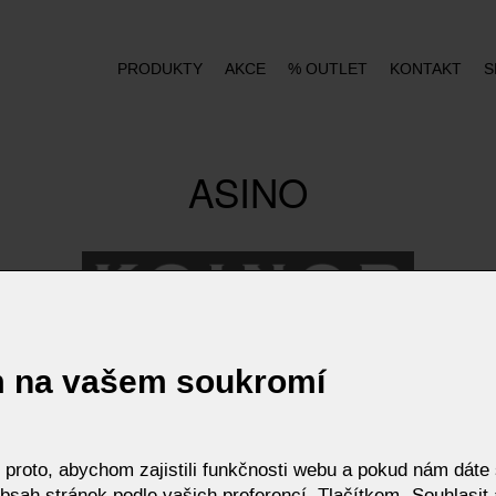
PRODUKTY
AKCE
% OUTLET
KONTAKT
S
ASINO
m na vašem soukromí
roto, abychom zajistili funkčnosti webu a pokud nám dáte s
bsah stránek podle vašich preferencí. Tlačítkem „Souhlasit a