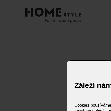
Záleží ná
Cookies používáme p
abychom vylepšili o