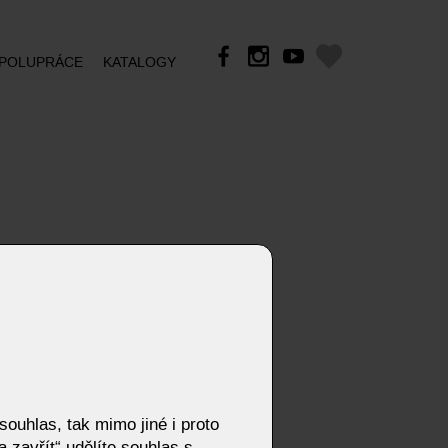
POLUPRÁCE
KATALOGY
ouhlas, tak mimo jiné i proto
 zavřít“ udělíte souhlas s