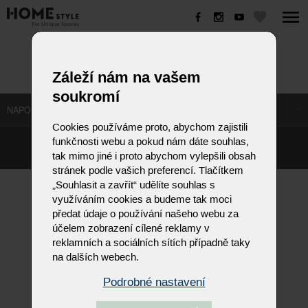
EVITA
Záleží nám na vašem
soukromí
NAPOSLEDY NAVŠTÍVENÉ ODKAZY
Cookies používáme proto, abychom zajistili
funkčnosti webu a pokud nám dáte souhlas,
©
Homestyle.cz
2026
tak mimo jiné i proto abychom vylepšili obsah
Responzivní web od Artweby.cz
stránek podle vašich preferencí. Tlačítkem
„Souhlasit a zavřít“ udělíte souhlas s
využíváním cookies a budeme tak moci
předat údaje o používání našeho webu za
účelem zobrazení cílené reklamy v
reklamních a sociálních sítích případně taky
na dalších webech.
Podrobné nastavení