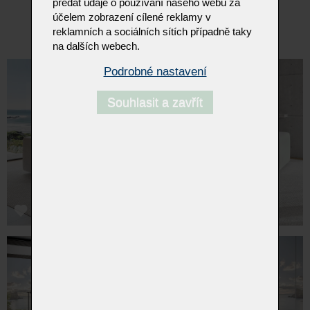
předat údaje o používání našeho webu za
účelem zobrazení cílené reklamy v
Slevy se nevztahují na výprodejové sestavy v outletu.
reklamních a sociálních sítích případně taky
na dalších webech.
Podrobné nastavení
Souhlasit a zavřít