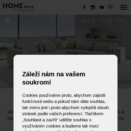
AKCE - OLTA -15%
Záleží nám na vašem
soukromí
Cookies používáme proto, abychom zajistili
AKCE - OLTA -15%
funkčnosti webu a pokud nám dáte souhlas,
tak mimo jiné i proto abychom vylepšili obsah
Všechny modely značky OLTA nyní zakoupíte se slevou 15%.
A
stránek podle vašich preferencí. Tlačítkem
navíc včetně dopravy a montáže v rámci ČR zdarma.
Je jen na
„Souhlasit a zavřít“ udělíte souhlas s
Vás, jaký model, variantu či materiál zvolíte.
využíváním cookies a budeme tak moci
Kompletní přehled modelů naleznete zde.