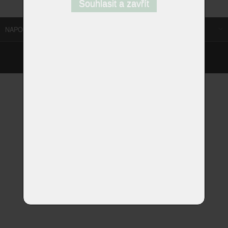
Souhlasit a zavřít
NAPOSLEDY NAVŠTÍVENÉ ODKAZY
©
Homestyle.cz
2026
Responzivní web od Artweby.cz