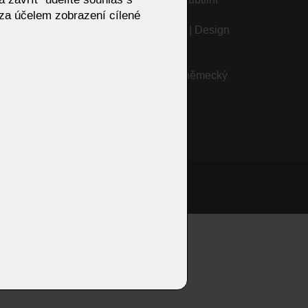
za účelem zobrazení cílené
etailu
design a německý luxus
Moderní kovový stolek Jack | Design
Antoy Filips | Eforma
Sudbrock CUBO | Luxusní německý
nábytek | HOME STYLE
onzivní web od Artweby.cz