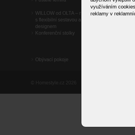
využíváním cookies
elegan
WILLOW od OLTA – moderní pohovka
1276
reklamy v reklamníc
s flexibilní sestavou a nadčasovým
designem
Konferenční stolky
Sedac
elegan
jemným
komfo
Obývací pokoje
©
Homestyle.cz
2026