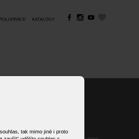
POLUPRÁCE
KATALOGY
XL jídelní stoly Eforma
Sedací soupravy Bullfrog
ouhlas, tak mimo jiné i proto
 zavřít“ udělíte souhlas s
OLTA –
Ložnice Sudbrock MIRIA | Subtilní