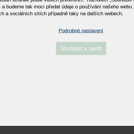
 a budeme tak moci předat údaje o používání našeho webu 
ce a komfort v jednom
komfort a inovace v každém d
Sedací soupravy KOINOR
h a sociálních sítích případně taky na dalších webech.
Podrobné nastavení
í souprava KOINOR Vanda –
Výprodej - obývací pokoje
tní design Tamary Härty s
i liniemi a nastavitelným
Souhlasit a zavřít
rtem
Resp