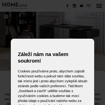
AURI DESK
Záleží nám na vašem
soukromí
Cookies používáme proto, abychom zajistili
funkčnosti webu a pokud nám dáte souhlas,
AURI DESK
tak mimo jiné i proto abychom vylepšili obsah
stránek podle vašich preferencí. Tlačítkem
Psací stůl Auri je minimalistický a stylový, ideální i do těch
„Souhlasit a zavřít“ udělíte souhlas s
nejmenších prostor. Jeho čistý design s jemným retro nádechem
využíváním cookies a budeme tak moci
zaujme na první pohled. Elegantní lakovaná kovová podnož nese
předat údaje o používání našeho webu za
zásuvku a horní desku s výrazně zakřivenou nohou, která stolu