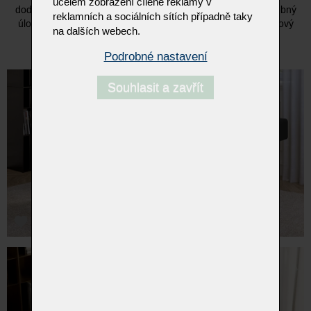
účelem zobrazení cílené reklamy v
dodává osobitý charakter. Praktická zásuvka poskytuje potřebný
reklamních a sociálních sítích případně taky
úložný prostor, zatímco celkové provedení zaručuje nadčasový
na dalších webech.
vzhled pro vaši domácí kancelář, ateliér či pracovnu.
Podrobné nastavení
Souhlasit a zavřít