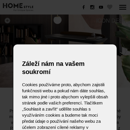
ICON DESK
Záleží nám na vašem
soukromí
Cookies používáme proto, abychom zajistili
funkčnosti webu a pokud nám dáte souhlas,
ICON DESK
tak mimo jiné i proto abychom vylepšili obsah
stránek podle vašich preferencí. Tlačítkem
„Souhlasit a zavřít“ udělíte souhlas s
Psací stůl Icon je moderní stůl, který oživuje klasiku nedávné
využíváním cookies a budeme tak moci
minulosti a interpretuje ji v aktuálním a současném stylu, aby
předat údaje o používání našeho webu za
vyprávěl nové životní příběhy. Navržen designérem Nellem
účelem zobrazení cílené reklamy v
Palombou, je tento stůl vyroben s podnoží a rámem desky z