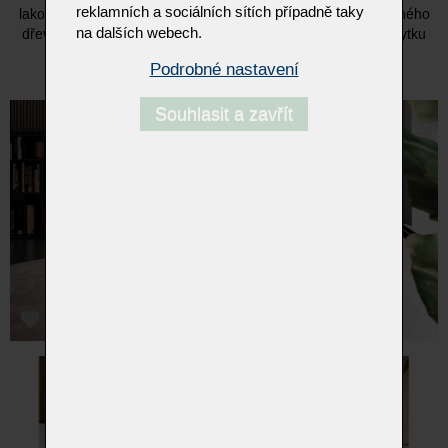
reklamních a sociálních sítích případně taky
lakovaného kovu, zatímco samotná horní deska je z dýhovaného
na dalších webech.
dřeva nebo keramiky. Jedinečný charakter tomuto kusu nábytku
dodávají lakované kovové nohy.
Podrobné nastavení
Souhlasit a zavřít