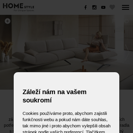
FIENO
Záleží nám na vašem
FIENO
soukromí
Cookies používáme proto, abychom zajistili
Funkční područky lze nastavit pomocí jemně laděného
funkčnosti webu a pokud nám dáte souhlas,
západkového mechanismu přesně podle vašich individuálních
potřeb. Nastavitelná opěradla poskytují komfort vysokého opěradla
tak mimo jiné i proto abychom vylepšili obsah
s větší hloubkou sedu. Sklon opěradla je plynule nastavitelný
stránek podle vašich preferencí. Tlačítkem