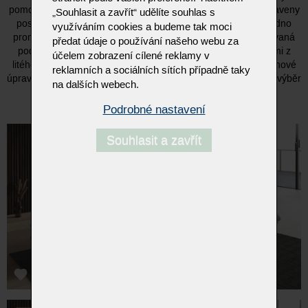
pomocí západkového systému. Vybrané prvky jsou navíc vybaveny
„Souhlasit a zavřít“ udělíte souhlas s
posuvným opěradlem. Otočné sedadlo s područkou lze snadno
využíváním cookies a budeme tak moci
proměnit v relaxační plochu. Volitelně je k dispozici motorizovaná
předat údaje o používání našeho webu za
podnožka s ruční funkcí sklápění. Podnoží je tvořeno ližinami z
účelem zobrazení cílené reklamy v
litého hliníku v leštěné, bronzované nebo matně černé povrchové
reklamních a sociálních sítích případně taky
úpravě. Rám je vyroben z masivního, olejovaného dřeva – na výběr
na dalších webech.
je ořech nebo divoký dub.
Podrobné nastavení
Souhlasit a zavřít